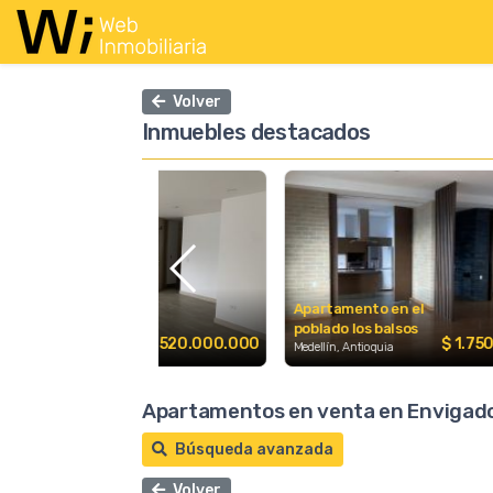
Volver
Inmuebles destacados
l
Apartamento en el
Apa
poblado los balsos
pobl
$ 520.000.000
$ 1.750.000.000
Medellín, Antioquia
Medel
Apartamentos en venta en Envigado
Búsqueda avanzada
Volver