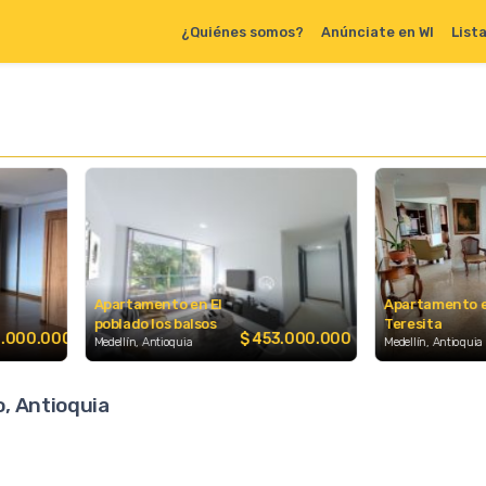
¿Quiénes somos?
Anúnciate en WI
List
rtamento en El
Apartamento en Santa
ado los balsos
Teresita
$ 453.000.000
$ 1.050.0
lín, Antioquia
Medellín, Antioquia
, Antioquia