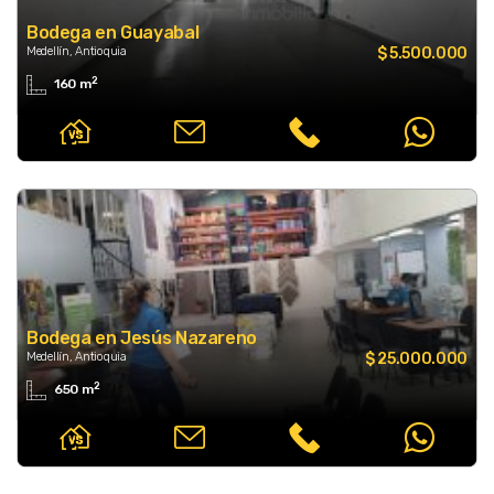
Bodega en Guayabal
Medellín, Antioquia
$ 5.500.000
2
160 m
Bodega en Jesús Nazareno
Medellín, Antioquia
$ 25.000.000
2
650 m