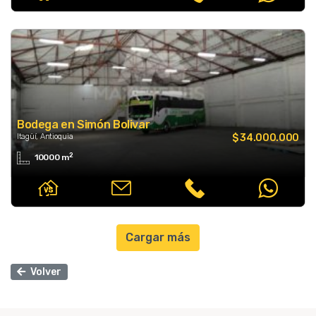
Bodega en Simón Bolivar
Itagüí, Antioquia
$ 34.000.000
2
10000 m
Cargar más
Volver