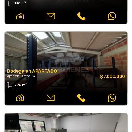
2
130 m
Bodega en APARTADO
Apartadó, Antioquia
$ 7.000.000
2
270 m