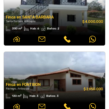
Finca en SANTA BARBARA
Santa Bárbara, Antioquia
$ 4.000.000
2
300 m
Hab: 6
Baños: 2
Finca en FONTIBON
Rionegro, Antioquia
$ 2.950.000
2
130 m
Hab: 3
Baños: 3