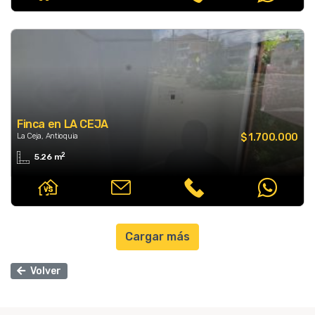
Finca en LA CEJA
La Ceja, Antioquia
$ 1.700.000
2
5.26 m
Cargar más
Volver