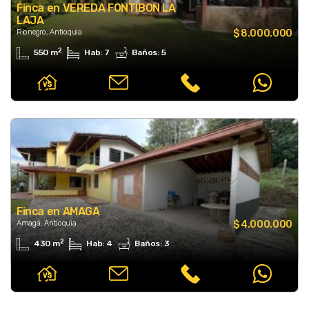
Finca en VEREDA FONTIBON LA
LAJA
Rionegro, Antioquia
$ 8.000.000
2
550 m
Hab: 7
Baños: 5
Finca en AMAGA
Amagá, Antioquia
$ 4.000.000
2
430 m
Hab: 4
Baños: 3